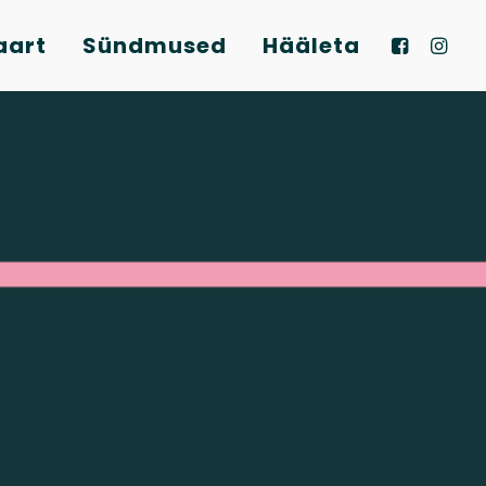
aart
Sündmused
Hääleta