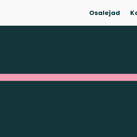
Osalejad
K