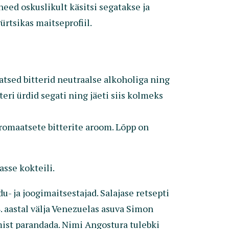
ed oskuslikult käsitsi segatakse ja
ürtsikas maitseprofiil.
d bitterid neutraalse alkoholiga ning
eri ürdid segati ning jäeti siis kolmeks
omaatsete bitterite aroom. Lõpp on
asse kokteili.
- ja joogimaitsestajad. Salajase retsepti
4. aastal välja Venezuelas asuva Simon
dimist parandada. Nimi Angostura tulebki