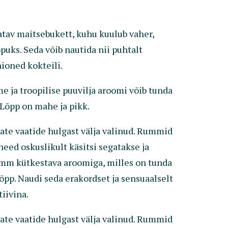
atav maitsebukett, kuhu kuulub vaher,
õpuks. Seda võib nautida nii puhtalt
ioned kokteili.
 ja troopilise puuvilja aroomi võib tunda
Lõpp on mahe ja pikk.
ate vaatide hulgast välja valinud. Rummid
ed oskuslikult käsitsi segatakse ja
rumm kütkestava aroomiga, milles on tunda
õpp. Naudi seda erakordset ja sensuaalselt
iivina.
ate vaatide hulgast välja valinud. Rummid