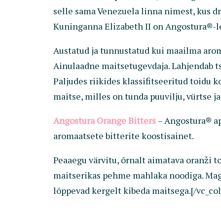
selle sama Venezuela linna nimest, kus dr
Kuninganna Elizabeth II on Angostura®-le
Austatud ja tunnustatud kui maailma aromaa
Ainulaadne maitsetugevdaja. Lahjendab tsi
Paljudes riikides klassifitseeritud toidu
maitse, milles on tunda puuvilju, vürtse j
Angostura Orange Bitters
– Angostura® ape
aromaatsete bitterite koostisainet.
Peaaegu värvitu, õrnalt aimatava oranži t
maitserikas pehme mahlaka noodiga. Magus
lõppevad kergelt kibeda maitsega.[/vc_co