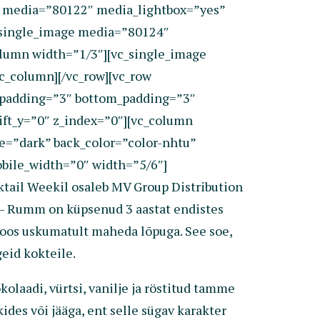
e media=”80122″ media_lightbox=”yes”
_single_image media=”80124″
olumn width=”1/3″][vc_single_image
c_column][/vc_row][vc_row
_padding=”3″ bottom_padding=”3″
ift_y=”0″ z_index=”0″][vc_column
e=”dark” back_color=”color-nhtu”
obile_width=”0″ width=”5/6″]
tail Weekil osaleb MV Group Distribution
– Rumm on küpsenud 3 aastat endistes
e koos uskumatult maheda lõpuga. See soe,
geid kokteile.
olaadi, vürtsi, vanilje ja röstitud tamme
ides või jääga, ent selle sügav karakter