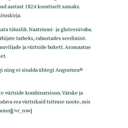
nud aastast 1824 koostiselt samaks.
tuskirja.
ta täiuslik. Naatriumi- ja gluteenivaba.
bijate tarbeks, rahustades seedimist.
puuviljade ja vürtside bukett. Aromaatne
et.
gi ning ei sisalda ühtegi Angostura®
e vürtside kombinatsioon. Värske ja
ava rea vürtsikaid tsitruse noote, mis
lumn][/vc_row]