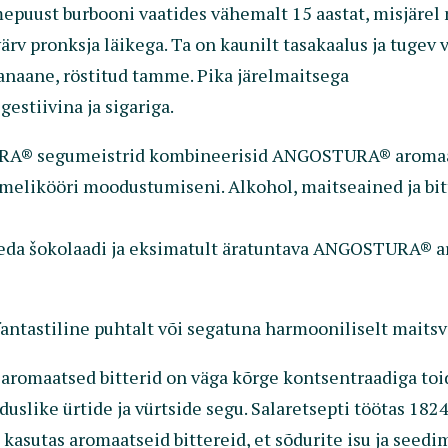
uust burbooni vaatides vähemalt 15 aastat, misjärel ne
v pronksja läikega. Ta on kaunilt tasakaalus ja tugev v
anaane, röstitud tamme. Pika järelmaitsega
estiivina ja sigariga.
A® segumeistrid kombineerisid ANGOSTURA® aromaatse
imelikööri moodustumiseni. Alkohol, maitseained ja bitt
eda šokolaadi ja eksimatult äratuntava ANGOSTURA® ar
fantastiline puhtalt või segatuna harmooniliselt maitsv
romaatsed bitterid on väga kõrge kontsentraadiga toidu
uslike ürtide ja vürtside segu. Salaretsepti töötas 182
Ta kasutas aromaatseid bittereid, et sõdurite isu ja see