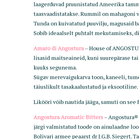
laagerduvad pruunistatud Ameerika tammep
taasvaadistatakse. Rummil on mahagoni vär
Tunda on kuivatatud puuvilju, magusaid b
Sobib ideaalselt puhtalt mekutamiseks, dig
Amaro di Angostura
– House of ANGOSTUR
lisasid maitseaineid, kuni suurepärase ta
kuuks segunema.
Sügav merevaigukarva toon, kaneeli, tum
täiuslikult tasakaalustatud ja eksootiline.
Likööri võib nautida jääga, samuti on see 
Angostura Aromatic Bitters
– Angostura® a
järgi valmistatud toode on ainulaadne lood
Bolivari armee peaarst dr J.G.B. Siegert. 