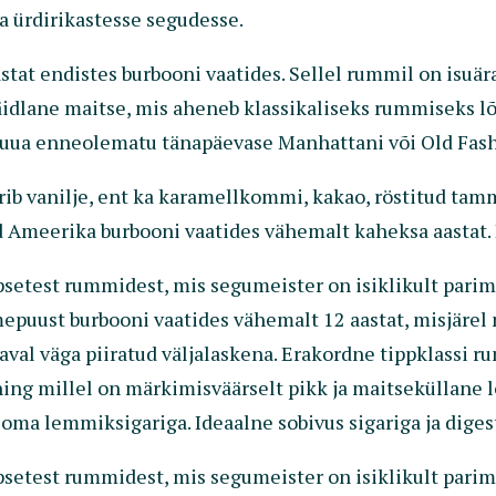
ja ürdirikastesse segudesse.
at endistes burbooni vaatides. Sellel rummil on isuär
k täidlane maitse, mis aheneb klassikaliseks rummiseks l
l luua enneolematu tänapäevase Manhattani või Old Fash
b vanilje, ent ka karamellkommi, kakao, röstitud tamme
 Ameerika burbooni vaatides vähemalt kaheksa aastat. 
setest rummidest, mis segumeister on isiklikult parim
uust burbooni vaatides vähemalt 12 aastat, misjärel ne
aval väga piiratud väljalaskena. Erakordne tippklassi 
 ning millel on märkimisväärselt pikk ja maitseküllane l
 oma lemmiksigariga. Ideaalne sobivus sigariga ja digest
setest rummidest, mis segumeister on isiklikult parim