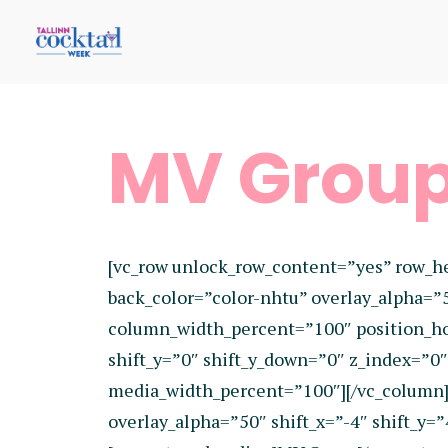
MV Grou
[vc_row unlock_row_content=”yes” row_h
back_color=”color-nhtu” overlay_alpha=”
column_width_percent=”100″ position_hor
shift_y=”0″ shift_y_down=”0″ z_index=”
media_width_percent=”100″][/vc_column]
overlay_alpha=”50″ shift_x=”-4″ shift_y