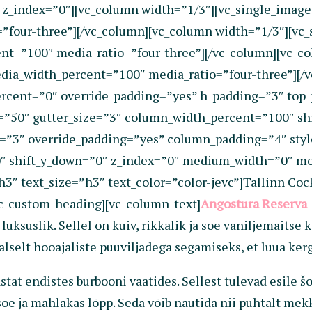
 z_index=”0″][vc_column width=”1/3″][vc_single_imag
”four-three”][/vc_column][vc_column width=”1/3″][vc
nt=”100″ media_ratio=”four-three”][/vc_column][vc_c
ia_width_percent=”100″ media_ratio=”four-three”][/v
rcent=”0″ override_padding=”yes” h_padding=”3″ top
=”50″ gutter_size=”3″ column_width_percent=”100″ sh
=”3″ override_padding=”yes” column_padding=”4″ styl
”0″ shift_y_down=”0″ z_index=”0″ medium_width=”0″ m
″ text_size=”h3″ text_color=”color-jevc”]Tallinn Cock
vc_custom_heading][vc_column_text]
Angostura Reserva
luksuslik. Sellel on kuiv, rikkalik ja soe vaniljemaits
alselt hooajaliste puuviljadega segamiseks, et luua ker
t endistes burbooni vaatides. Sellest tulevad esile šok
oe ja mahlakas lõpp. Seda võib nautida nii puhtalt mekk