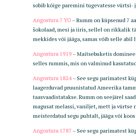
sobib kõige paremini tugevatesse vürtsi- 
Angostura 7 YO
– Rumm on küpsenud 7 aast
šokolaad, mesi ja iiris, sellel on rikkali
mekkides või jääga, samas võib selle abi
Angostura 1919
– Maitsebuketis domineeri
selles rummis, mis on valminud kasutatud
Angostura 1824
– See segu parimatest küp
laagerduvad pruunistatud Ameerika tammep
taasvaadistatakse. Rumm on seejärel saad
magusat melassi, vaniljet, mett ja vürtse
meisterdatud segu puhtalt, jääga või koos
Angostura 1787
– See segu parimatest küp