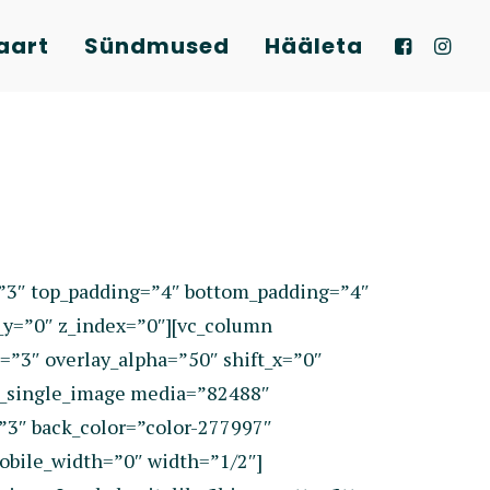
aart
Sündmused
Hääleta
=”3″ top_padding=”4″ bottom_padding=”4″
_y=”0″ z_index=”0″][vc_column
=”3″ overlay_alpha=”50″ shift_x=”0″
c_single_image media=”82488″
”3″ back_color=”color-277997″
obile_width=”0″ width=”1/2″]