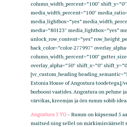
column_width_percent=”100″ shift_y=”0″
media_width_percent=”100″ media_ratio=
media_lightbox=”yes” media_width_perce
media=”80123″ media_lightbox=”yes” med
unlock_row_content=”yes” row_height_pe
back_color=”color-277997″ overlay_alpha
column_width_percent=”100″ gutter_size
overlay_alpha=”50″ shift_x=”0″ shift_y=
[vc_custom_heading heading_semantic=”h3
Estonia House of Angostura toodetega.[/
burbooni vaatides. Angostura on pehme ja 
värvikas, kreemjas ja õrn rumm sobib idea
Angostura 5 YO
– Rumm on küpsenud 5 aasta
maitsed ning sellel on märkimisväärselt s