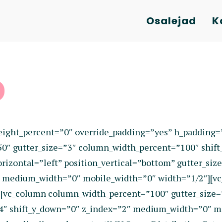
Osalejad
K
p
eight_percent=”0″ override_padding=”yes” h_padding
50″ gutter_size=”3″ column_width_percent=”100″ shift
izontal=”left” position_vertical=”bottom” gutter_size
0″ medium_width=”0″ mobile_width=”0″ width=”1/2″][v
[vc_column column_width_percent=”100″ gutter_size=
=”4″ shift_y_down=”0″ z_index=”2″ medium_width=”0″ m