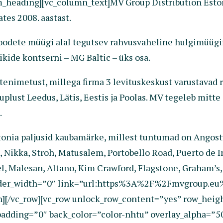
heading][vc_column_text]MV Group Distribution Estoni
ates 2008. aastast.
odete müügi alal tegutsev rahvusvaheline hulgimüügifi
ikide kontserni – MG Baltic – üks osa.
otenimetust, millega firma 3 levituskeskust varustava
ust Leedus, Lätis, Eestis ja Poolas. MV tegeleb mitte 
.
onia paljusid kaubamärke, millest tuntumad on Angostu
Nikka, Stroh, Matusalem, Portobello Road, Puerto de In
fel, Malesan, Altano, Kim Crawford, Flagstone, Graham’s,
order_width=”0″ link=”url:https%3A%2F%2Fmvgroup.eu%
mn][/vc_row][vc_row unlock_row_content=”yes” row_hei
dding=”0″ back_color=”color-nhtu” overlay_alpha=”50