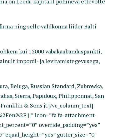
a on Leedu kapitalil põhineva ettevõtte
rma ning selle valdkonna liider Balti
d rohkem kui 15000 vabakaubanduspunkti,
ainult impordi- ja levitamistegevusega,
ra, Beluga, Russian Standard, Zubrowka,
dias, Sierra, Papidoux, Philipponnat, San
 Franklin & Sons jt.[/vc_column_text]
2Fen%2F|||” icon=”fa fa-attachment-
ght_percent=”0″ override_padding=”yes”
″ equal_height=”yes” gutter_size=”0″