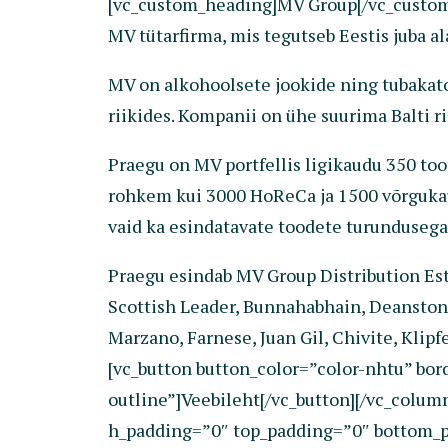
[vc_custom_heading]MV Group[/vc_custom_
MV tütarfirma, mis tegutseb Eestis juba al
MV on alkohoolsete jookide ning tubakato
riikides. Kompanii on ühe suurima Balti ri
Praegu on MV portfellis ligikaudu 350 to
rohkem kui 3000 HoReCa ja 1500 võrgukaupl
vaid ka esindatavate toodete turundusega
Praegu esindab MV Group Distribution Est
Scottish Leader, Bunnahabhain, Deanston, 
Marzano, Farnese, Juan Gil, Chivite, Klip
[vc_button button_color=”color-nhtu” b
outline”]Veebileht[/vc_button][/vc_colu
h_padding=”0″ top_padding=”0″ bottom_pa