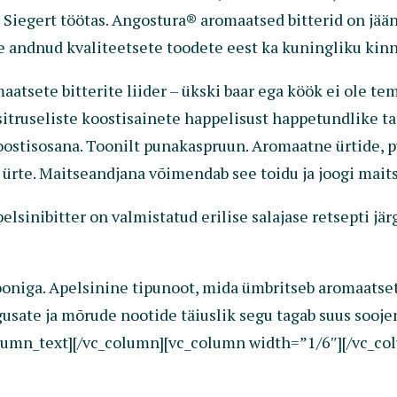
 Siegert töötas. Angostura® aromaatsed bitterid on jää
 andnud kvaliteetsete toodete eest ka kuningliku kinni
tsete bitterite liider – ükski baar ega köök ei ole tema
truseliste koostisainete happelisust happetundlike tar
 koostisosana. Toonilt punakaspruun. Aromaatne ürtide, 
a ürte. Maitseandjana võimendab see toidu ja joogi maits
lsinibitter on valmistatud erilise salajase retsepti jär
ooniga. Apelsinine tipunoot, mida ümbritseb aromaatset
ate ja mõrude nootide täiuslik segu tagab suus soojend
lumn_text][/vc_column][vc_column width=”1/6″][/vc_co