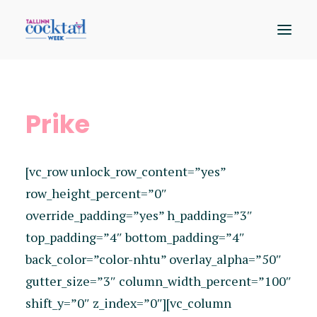
Osalejad
Prike
Kaart
Sündmused
[vc_row unlock_row_content=”yes”
Hääleta
row_height_percent=”0″
override_padding=”yes” h_padding=”3″
top_padding=”4″ bottom_padding=”4″
back_color=”color-nhtu” overlay_alpha=”50″
gutter_size=”3″ column_width_percent=”100″
shift_y=”0″ z_index=”0″][vc_column