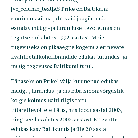
[vc_column_text]AS Prike on Baltikumi
suurim maailma juhtivaid joogibrände
esindav müügi- ja turundusettevõte, mis on
tegutsenud alates 1992. aastast. Meie
tugevuseks on pikaaegne kogemus erinevate
kvaliteetalkoholibrändide edukas turundus- ja
müügitegevuses Baltikumi turul.
Tänaseks on Prikel välja kujunenud edukas
müügi-, turundus- ja distributsioonivõrgustik
kõigis kolmes Balti riigis tänu
tütarettevõttele Lätis, mis loodi aastal 2003,
ning Leedus alates 2005. aastast. Ettevõtte
edukas kasv Baltikumis ja üle 20 aasta