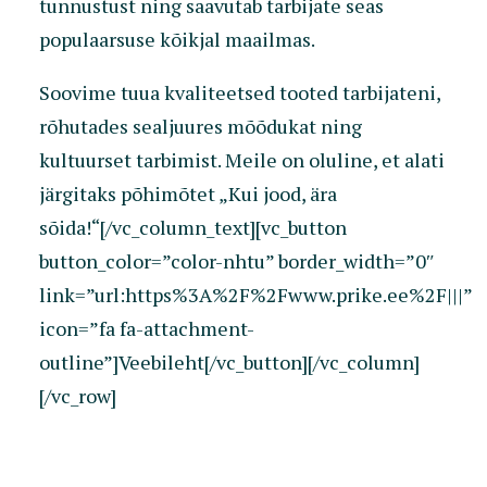
tunnustust ning saavutab tarbijate seas
populaarsuse kõikjal maailmas.
Soovime tuua kvaliteetsed tooted tarbijateni,
rõhutades sealjuures mõõdukat ning
kultuurset tarbimist. Meile on oluline, et alati
järgitaks põhimõtet „Kui jood, ära
sõida!“[/vc_column_text][vc_button
button_color=”color-nhtu” border_width=”0″
link=”url:https%3A%2F%2Fwww.prike.ee%2F|||”
icon=”fa fa-attachment-
outline”]Veebileht[/vc_button][/vc_column]
[/vc_row]