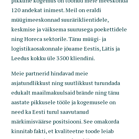
pikkune kogemus on toonud meie meeskonda
120 andekat inimest. Meil on eraldi
müügimeeskonnad suuräriklientidele,
keskmise ja väiksema suurusega poekettidele
ning Horeca sektorile. Tänu müügi- ja
logistikaosakonnale jõuame Eestis, Lätis ja
Leedus kokku üle 3500 kliendini.
Meie partnerid hindavad meie
asjatundlikkust ning suutlikkust turundada
edukalt maailmakuulsaid brände ning tänu
aastate pikkusele tööle ja kogemusele on
need ka Eesti turul saavutanud
märkimisväärse positsiooni. See omakorda
kinnitab fakti, et kvaliteetne toode leiab