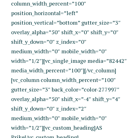
column_width_percent=”100″
position_horizontal=”left”
position_vertical=”bottom” gutter_size=”3″
overlay_alpha=”50″ shift_x=”0″ shift_y=”0″
shift_y_down=”0″ z_index=”0″
medium_width=”0″ mobile_width=”0″
width=”1/2″][vc_single_image media=”82442″
media_width_percent=”100″][/vc_column]
[vc_column column_width_percent=”100″
gutter_size=”3″ back_color=”color-277997″
overlay_alpha=”50″ shift_x=”-4″ shift_y=”4″
shift_y_down=”0″ z_index=”2″
medium_width=”0″ mobile_width=”0″
width=”1/2″][vc_custom_heading]AS
Prike[/vc_custom_heading]