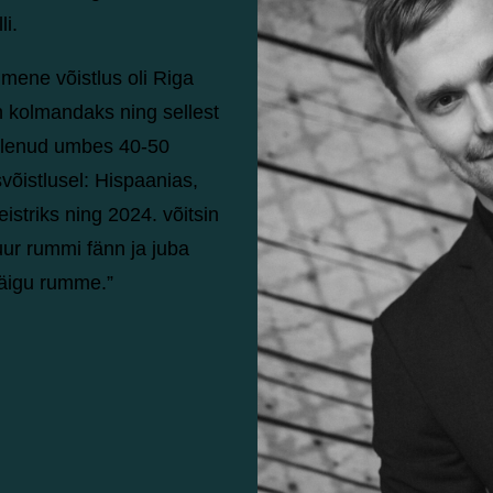
li.
imene võistlus oli Riga
in kolmandaks ning sellest
salenud umbes 40-50
svõistlusel: Hispaanias,
eistriks ning 2024. võitsin
suur rummi fänn ja juba
käigu rumme.”