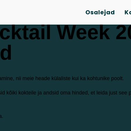
Osalejad
K
ocktail Week 
ud
amine, nii meie heade külaliste kui ka kohtunike poolt.
id kõiki kokteile ja andsid oma hinded, et leida just see
a.