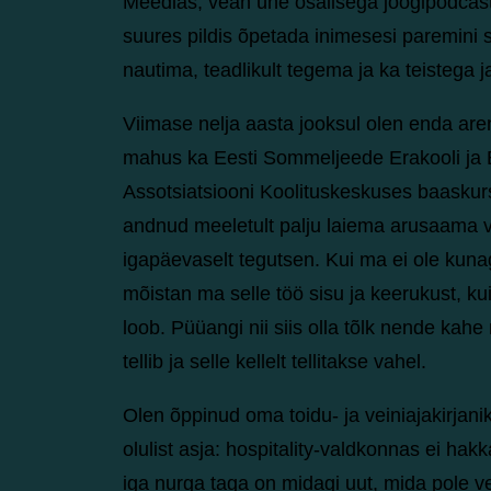
Meedias, vean ühe osalisega joogipodcast’i 
suures pildis õpetada inimesesi paremini
nautima, teadlikult tegema ja ka teistega
Viimase nelja aasta jooksul olen enda are
mahus ka Eesti Sommeljeede Erakooli ja 
Assotsiatsiooni Koolituskeskuses baasku
andnud meeletult palju laiema arusaama 
igapäevaselt tegutsen. Kui ma ei ole kunag
mõistan ma selle töö sisu ja keerukust, ku
loob. Püüangi nii siis olla tõlk nende kahe
tellib ja selle kellelt tellitakse vahel.
Olen õppinud oma toidu- ja veiniajakirjani
olulist asja: hospitality-valdkonnas ei hakka
iga nurga taga on midagi uut, mida pole v