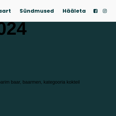
aart
Sündmused
Hääleta
2024
 parim baar, baarmen, kategooria kokteil