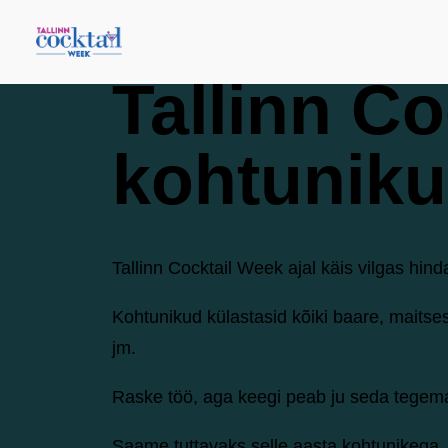
Tallinn C
kohtunik
Tallinn Cocktail Week ajal käis vilgas hind
Kohtunikud külastasid kõiki baare, maitses
jm.
Raske töö, aga keegi peab ju seda tegem
Saame tuttavaks selle aasta kohtunikega.