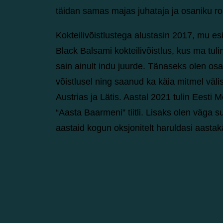
täidan samas majas juhataja ja osaniku rol
Kokteilivõistlustega alustasin 2017, mu es
Black Balsami kokteilivõistlus, kus ma tul
sain ainult indu juurde. Tänaseks olen o
võistlusel ning saanud ka käia mitmel väli
Austrias ja Lätis. Aastal 2021 tulin Eesti M
“Aasta Baarmeni” tiitli. Lisaks olen väga 
aastaid kogun oksjonitelt haruldasi aasta