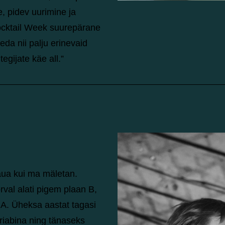
, pidev uurimine ja
Cocktail Week suurepärane
eda nii palju erinevaid
egijate käe all.”
 kaua kui ma mäletan.
rval alati pigem plaan B,
n A. Üheksa aastat tagasi
riabina ning tänaseks