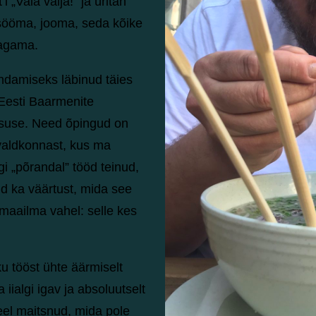
„Vala välja!” ja üritan
 sööma, jooma, seda kõike
 jagama.
ndamiseks läbinud täies
Eesti Baarmenite
rsuse. Need õpingud on
valdkonnast, kus ma
i „põrandal” tööd teinud,
id ka väärtust, mida see
 maailma vahel: selle kes
ku tööst ühte äärmiselt
 iialgi igav ja absoluutselt
eel maitsnud, mida pole