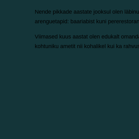
Nende pikkade aastate jooksul olen läbi
arenguetapid: baariabist kuni pererestora
Viimased kuus aastat olen edukalt omandan
kohtuniku ametit nii kohalikel kui ka rahvus