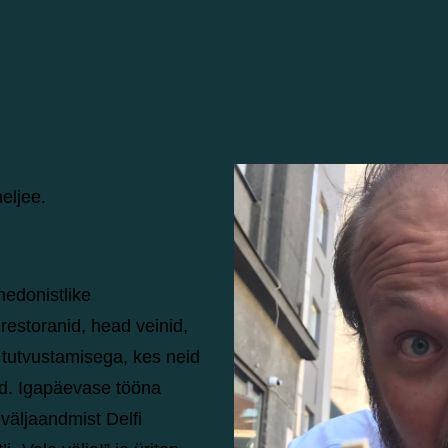
meljee.
hedonistlike
estoranid, head veinid,
 tutvustamisega, kes neid
ad. Igapäevase tööna
väljaandmist Delfi