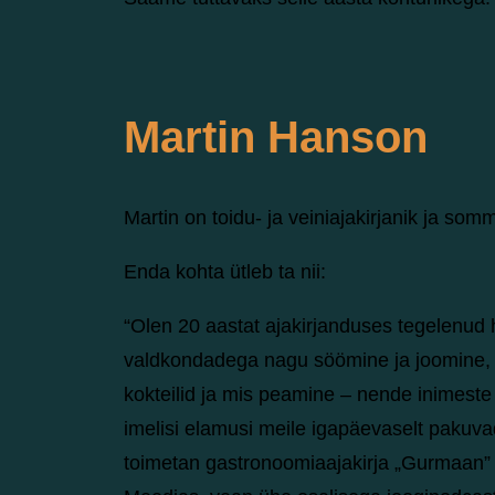
Martin Hanson
Martin on toidu- ja veiniajakirjanik ja som
Enda kohta ütleb ta nii:
“Olen 20 aastat ajakirjanduses tegelenud 
valdkondadega nagu söömine ja joomine, r
kokteilid ja mis peamine – nende inimeste
imelisi elamusi meile igapäevaselt pakuv
toimetan gastronoomiaajakirja „Gurmaan” 