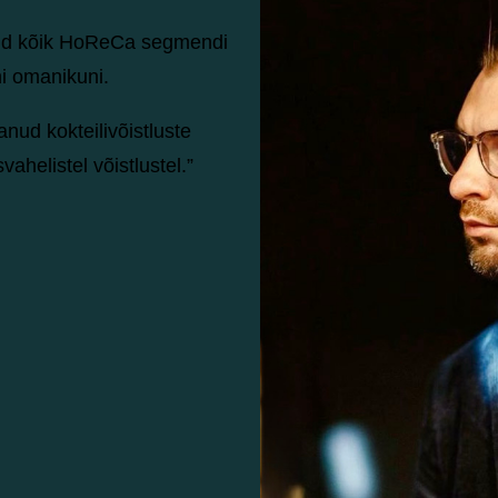
nud kõik HoReCa segmendi
ni omanikuni.
ud kokteilivõistluste
vahelistel võistlustel.”