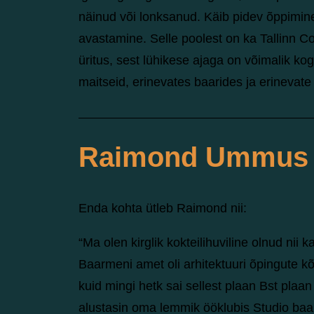
näinud või lonksanud. Käib pidev õppimine
avastamine. Selle poolest on ka Tallinn 
üritus, sest lühikese ajaga on võimalik kog
maitseid, erinevates baarides ja erinevate t
Raimond Ummus
Enda kohta ütleb Raimond nii:
“Ma olen kirglik kokteilihuviline olnud nii
Baarmeni amet oli arhitektuuri õpingute kõ
kuid mingi hetk sai sellest plaan Bst plaa
alustasin oma lemmik ööklubis Studio baa